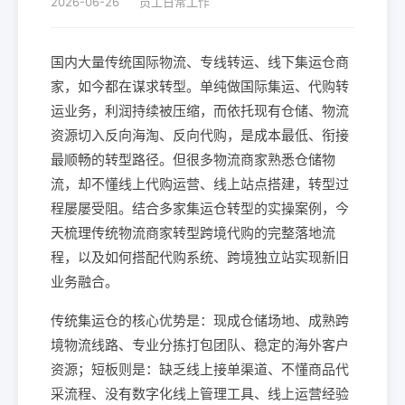
2026-06-26
员工日常工作
国内大量传统国际物流、专线转运、线下集运仓商
家，如今都在谋求转型。单纯做国际集运、代购转
运业务，利润持续被压缩，而依托现有仓储、物流
资源切入反向海淘、反向代购，是成本最低、衔接
最顺畅的转型路径。但很多物流商家熟悉仓储物
流，却不懂线上代购运营、线上站点搭建，转型过
程屡屡受阻。结合多家集运仓转型的实操案例，今
天梳理传统物流商家转型跨境代购的完整落地流
程，以及如何搭配代购系统、跨境独立站实现新旧
业务融合。
传统集运仓的核心优势是：现成仓储场地、成熟跨
境物流线路、专业分拣打包团队、稳定的海外客户
资源；短板则是：缺乏线上接单渠道、不懂商品代
采流程、没有数字化线上管理工具、线上运营经验