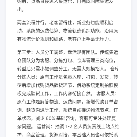
购后，货品直接进入集运仓，再完成国际集运发
出。
两套流程并行，老客留得住，新业务也能顺利启
动。系统的运费估算、物流轨迹追踪功能，沿用原
有物流计价规则和线路，老客户上手毫无压力。
第三步：人员分工调整，盘活现有团队。传统集运
仓团队分为客服、分拣打包、仓库管理三类岗位，
转型后只需小幅调整分工，无需大规模招人。 仓库
分拣人员：原有工作是包裹入库、打包、发货，转
型后增加代购货品验货环节，借助系统定制拍照模
板完成验货工作，工作内容衔接自然。 客服人员：
原有工作是解答物流、运费问题，新增代购订单咨
询、缺货沟通等工作，系统自动推送物流节点、订
单状态，减少 80% 基础咨询，客服可专注处理复
杂问题。 运营岗：抽调 1-2 名人员负责线上站点维
护、商品管理、货源对接，零基础人员也可依托系