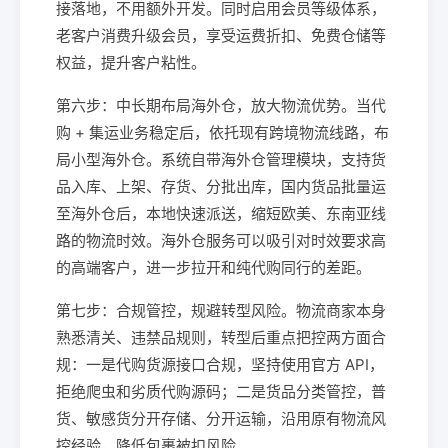
接落地，不用额外开发。同时启用会员等级体系，
老客户消费升级会员，享受运费折扣、免费仓储等
权益，提升客户粘性。
第六步：中长期布局海外仓，放大物流优势。当代
购 + 集运业务稳定后，依托现有跨境物流线路，布
局小型海外仓。系统自带海外仓管理模块，支持货
品入库、上架、存货、分批出库，国内货品批量运
至海外仓后，本地快速派送，缩短欧美、东南亚线
路的物流时效。海外仓服务可以吸引对时效要求高
的高端客户，进一步拉开和纯代购同行的差距。
第七步：合规管控，规避转型风险。物流商家本身
熟悉清关、违禁品规则，转型后重点把控两方面合
规：一是代购货源接口合规，坚持使用官方 API，
拒绝爬虫和劣质代购源码；二是货品分类管控，普
货、敏感货分开存储、分开运输，沿用原有物流风
控经验，降低包裹被扣风险。