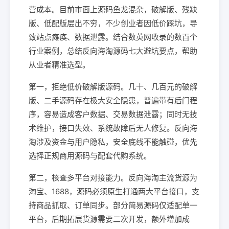
营成本。目前市面上源码鱼龙混杂，破解版、残缺
版、低配版层出不穷，不少创业者因低价踩坑，导
致站点瘫痪、数据泄露。结合数英网收录的数百个
行业案例，总结反向海淘源码七大避坑要点，帮助
从业者精准选型。
第一，拒绝低价破解版源码。几十、几百元的破解
版、二手源码存在极大安全隐患，普遍带有后门程
序，容易造成客户数据、交易数据泄露；同时无技
术维护，接口失效、系统故障后无人修复。反向海
淘涉及资金与用户隐私，安全底线不能触碰，优先
选择正规商用源码与配套代购系统。
第二，核查多平台对接能力。反向海淘主流货源为
淘宝、1688，源码必须原生打通两大平台接口，支
持商品抓取、订单同步。部分简易源码仅适配单一
平台，后期拓展货源需要二次开发，额外增加成