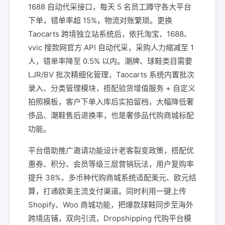
1688 自动代采接口，每天 5 名员工蹲守各大平台
下单，错单率超 15%，物流对账繁琐。更换
Taocarts 跨境独立站系统后，依托淘宝、1688、
vvic 搜款网官方 API 自动代采，采购人力缩减至 1
人，错单率降至 0.5% 以内。潮牌、球鞋类目需要
LJR/BV 批次精细化管理，Taocarts 系统内置批次
录入、分类管理模块，搭配验货增值服务 + 自定义
拍照模板，客户下单入库后实拍留档，大幅降低奢
侈品、潮鞋售后退换率，也是奢侈品代购商城标配
功能。
平台借助推广邀请功能设计老客裂变政策，搭配优
惠券、积分、会员等级三层营销玩法，用户复购率
提升 38%，多币种代购商城系统适配美元、欧元结
算，打通欧美主流支付渠道。同时利用一键上传
Shopify、Woo 商城功能，把爆款球鞋同步至海外
跨境店铺，双向引流，Dropshipping 代购平台模