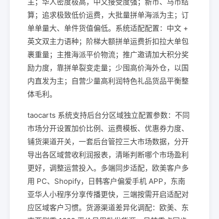
主；华人密度极高，中文接受度强；新币、马币结
算；追求极致低价运费，大批量拼单海派为主；订
单单量大、单件货值偏低。系统适配配置：中文 +
英文双主力语种；阶梯大额拼单运费折扣拉大单包
裹重量；主推海派平价物流；推广邀请加大积分奖
励力度，靠拼单裂变走量；少囤高价海外仓，以国
内直发为主；自营少量高利润特色礼品货品平衡整
体毛利。
taocarts 系统支持后台分区域独立配置参数：不同
市场分开设置加价比例、运费模板、优惠券力度、
铺货渠道开关，一套后台管控三大市场数据，分开
导出各区域营收利润报表，清晰判断哪个市场盈利
更好，调整运营投入。多端同步适配，欧美客户多
用 PC、Shopify，日韩客户偏爱手机 APP，东南
亚华人小程序分享传播更快，三端按需开启适配对
应区域客户习惯。货源渠道差异化调配：欧美、东