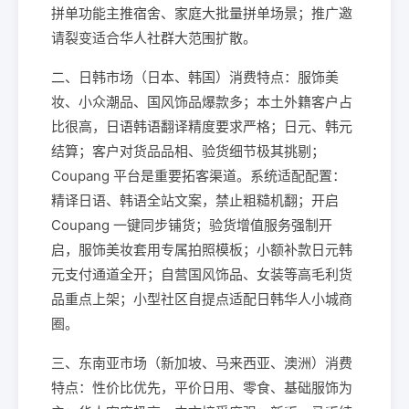
拼单功能主推宿舍、家庭大批量拼单场景；推广邀
请裂变适合华人社群大范围扩散。
二、日韩市场（日本、韩国）消费特点：服饰美
妆、小众潮品、国风饰品爆款多；本土外籍客户占
比很高，日语韩语翻译精度要求严格；日元、韩元
结算；客户对货品品相、验货细节极其挑剔；
Coupang 平台是重要拓客渠道。系统适配配置：
精译日语、韩语全站文案，禁止粗糙机翻；开启
Coupang 一键同步铺货；验货增值服务强制开
启，服饰美妆套用专属拍照模板；小额补款日元韩
元支付通道全开；自营国风饰品、女装等高毛利货
品重点上架；小型社区自提点适配日韩华人小城商
圈。
三、东南亚市场（新加坡、马来西亚、澳洲）消费
特点：性价比优先，平价日用、零食、基础服饰为