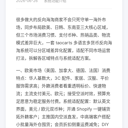
2026-06-26
系统功能介绍
很多做大的反向海淘商家不会只死守单一海外市
场，同步布局欧美、日韩、东南亚三大核心区域，
但三个市场消费习惯、支付币种、热销品类、物流
模式差异巨大，一套 taocarts 多语言多货币反向海
淘系统可以分区域差异化配置，适配不同市场运营
打法，拆解各区域特点与系统适配方案。
一、欧美市场（美国、加拿大、德国、法国）消费
特点：华人基数大，3C 配件、家居、汉服、平价
服饰需求高；外籍消费者看重透明标价、快速物
流；主流支付美元、欧元；接受空派时效，预算充
足愿意为稳定服务付费。系统适配配置：默认英文
界面，美元 / 欧元双币种；开通 Shopify 一键铺货
拓外籍客户；主推国内空派直发，中高端客户搭配
小批量海外仓囤货；会员折扣侧重运费减免；DIY