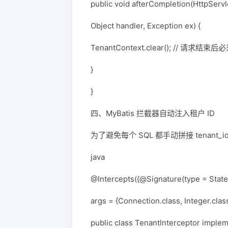
public void afterCompletion(HttpServ
Object handler, Exception ex) {
TenantContext.clear(); // 请求结束
}
}
四、MyBatis 拦截器自动注入租户 ID
为了避免每个 SQL 都手动拼接 tenant_
java
@Intercepts({@Signature(type = State
args = {Connection.class, Integer.class
public class TenantInterceptor implem