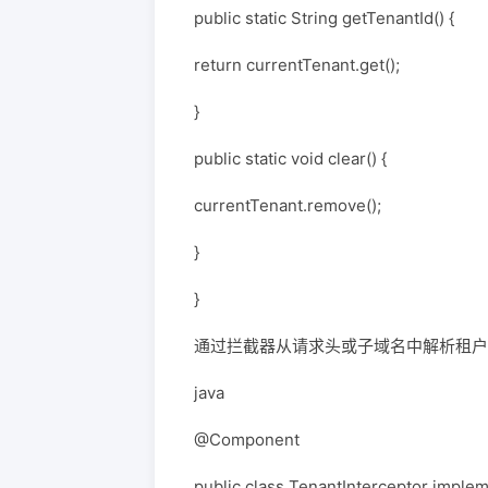
public static String getTenantId() {
return currentTenant.get();
}
public static void clear() {
currentTenant.remove();
}
}
通过拦截器从请求头或子域名中解析租户 
java
@Component
public class TenantInterceptor implem