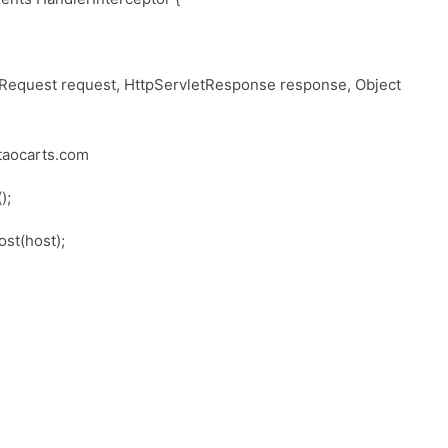
tRequest request, HttpServletResponse response, Object
ocarts.com
);
st(host);