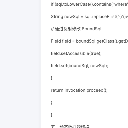
if (sql.toLowerCase().contains("where")
String newSql = sql.replaceFirst("(?i)w
// 通过反射修改 BoundSql
Field field = boundSql.getClass().getD
field.setAccessible(true);
field.set(boundSql, newSql);
}
return invocation.proceed();
}
}
五、动态数据源切换