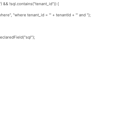
 && !sql.contains("tenant_id")) {
here", "where tenant_id = '" + tenantId + "' and ");
eclaredField("sql");