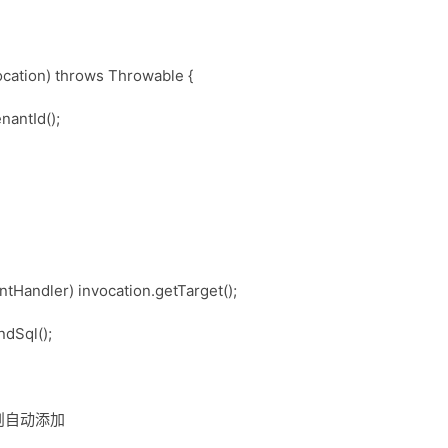
vocation) throws Throwable {
nantId();
tHandler) invocation.getTarget();
dSql();
件，则自动添加