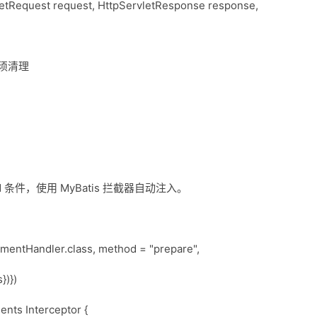
letRequest request, HttpServletResponse response,
后必须清理
id 条件，使用 MyBatis 拦截器自动注入。
mentHandler.class, method = "prepare",
})})
ents Interceptor {