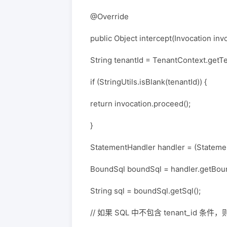
@Override
public Object intercept(Invocation in
String tenantId = TenantContext.getTe
if (StringUtils.isBlank(tenantId)) {
return invocation.proceed();
}
StatementHandler handler = (Statemen
BoundSql boundSql = handler.getBoun
String sql = boundSql.getSql();
// 如果 SQL 中不包含 tenant_id 条