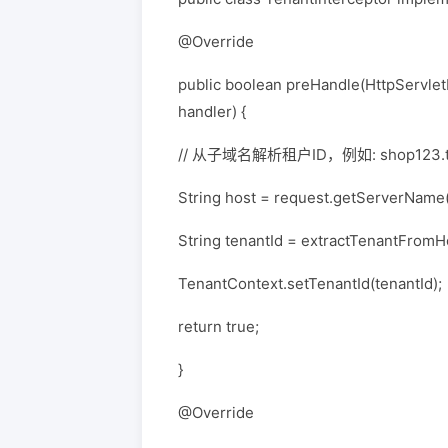
@Override
public boolean preHandle(HttpServle
handler) {
// 从子域名解析租户ID，例如: shop123.ta
String host = request.getServerName(
String tenantId = extractTenantFromHo
TenantContext.setTenantId(tenantId);
return true;
}
@Override