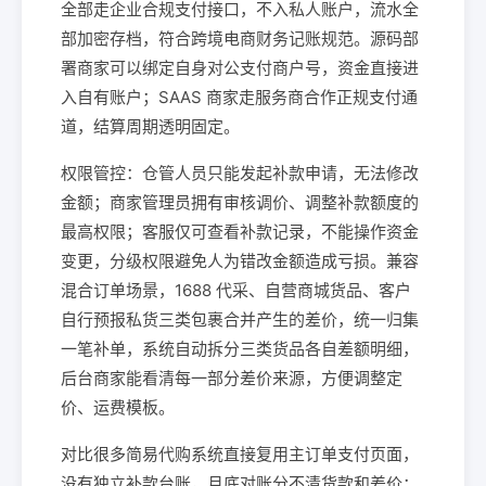
全部走企业合规支付接口，不入私人账户，流水全
部加密存档，符合跨境电商财务记账规范。源码部
署商家可以绑定自身对公支付商户号，资金直接进
入自有账户；SAAS 商家走服务商合作正规支付通
道，结算周期透明固定。
权限管控：仓管人员只能发起补款申请，无法修改
金额；商家管理员拥有审核调价、调整补款额度的
最高权限；客服仅可查看补款记录，不能操作资金
变更，分级权限避免人为错改金额造成亏损。兼容
混合订单场景，1688 代采、自营商城货品、客户
自行预报私货三类包裹合并产生的差价，统一归集
一笔补单，系统自动拆分三类货品各自差额明细，
后台商家能看清每一部分差价来源，方便调整定
价、运费模板。
对比很多简易代购系统直接复用主订单支付页面，
没有独立补款台账，月底对账分不清货款和差价；