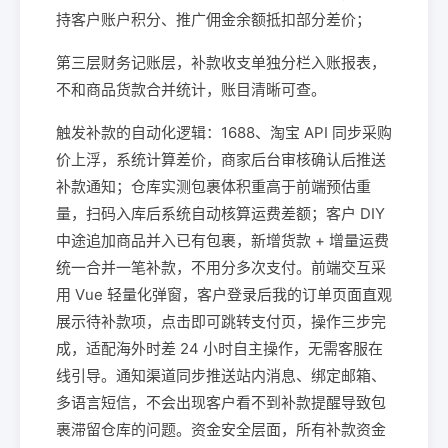
持客户账户积分、推广佣金余额抵扣部分差价；
第三层财务记账层，补款收支单独分栏入账报表，
不和商品货款合并统计，账目清晰可查。
触发补款的自动化逻辑：1688、淘宝 API 同步采购
价上浮，系统计算差价，商家后台审核确认后推送
补款通知；仓库实测包裹体积重高于前端预估重
量，扫码入库后系统自动核算运费差额；客户 DIY
中途追加商品并入已有包裹，新增货款 + 增量运费
统一合并一笔补款，不用分多次支付。前端交互采
用 Vue 轻量化弹窗，客户登录后我的订单页面直观
展示待补款项，点击即可跳转支付页，操作三步完
成，适配海外时差 24 小时自主操作，无需客服在
线引导。通知渠道同步推送站内消息、绑定邮箱、
多语言短信，不会出现客户看不到补款提醒导致包
裹滞留仓库的问题。资金安全层面，所有补款资金