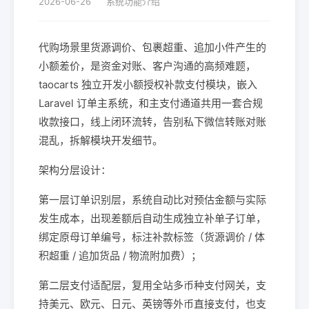
2026-06-26
系统功能介绍
代购场景里货源调价、包裹超重、追加小件产生的
小额差价，是资金对账、客户沟通的高频难题，
taocarts 独立开发小额授权补款支付模块，嵌入
Laravel 订单主系统，和主支付通道共用一套合规
收款接口，线上闭环流转，告别私下微信转账对账
混乱，拆解模块开发细节。
架构分层设计：
第一层订单识别层，系统自动比对预估金额与实际
发生成本，出现差额后自动生成独立补单子订单，
绑定原母订单编号，标注补款标签（货源调价 / 体
积超重 / 追加货品 / 物流附加费）；
第二层支付适配层，复用全站多币种支付网关，支
持美元、欧元、日元、英镑等外币直接支付，也支