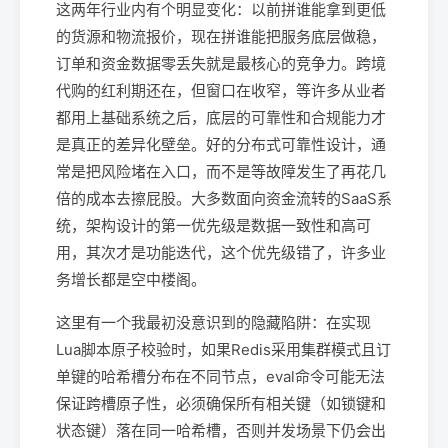
这两年行业内有个明显变化：以前拼谁能拿到更低
的货源和物流报价，现在拼谁能把服务底层做稳，
订单和资金数据零丢失就是最核心的竞争力。跨境
代购的红利期还在，但窗口在收窄，等许多从业者
都用上基础系统之后，底层的可靠性和合规能力才
是真正的差异化壁垒。好的分布式可靠性设计，通
常是把风险堵在入口，而不是等故障发生了再花几
倍的成本去擦屁股。大多数面向资金流转的SaaS系
统，架构设计的第一优先级是数据一致性和高可
用，其次才是功能迭代，这个优先级错了，许多业
务增长都是空中楼阁。
这里有一个我最初没意识到的隐藏陷阱：在实现
Lua脚本原子校验时，如果Redis采用集群模式且订
单键的哈希槽分布在不同节点，eval命令可能无法
保证跨槽原子性，必须确保所有相关键（如锁键和
状态键）落在同一哈希槽，否则并发场景下仍会出