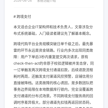
2026-06-26
系统功能介绍
# 跨境支付
本文适合企业IT架构师和技术负责人，文章涉及分
布式系统基础，入门级读者建议先了解基本概念。
跨境代购平台业务规模突破日单千级之后，最先暴
雷的环节永远是资金链路。行业内多次出现同类故
障：用户下单后3秒内重复提交两次请求，原有
check-then-act的非原子校验逻辑被并发击穿，同
一订单触发两次跨境支付通道扣款，后续退款流程
耗时两周，还触发支付渠道风控预警，店铺信用分
直接被降档。这类故障的核心诱因，是多数团队把
事务边界局限在本地数据库行锁内，完全没覆盖跨
支付通道的分布式场景。不同跨境支付服务商的回
调时序差异极大，部分通道先扣钱再返回状态码，