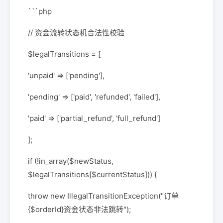
```php
// 资金流转状态机合法性校验
$legalTransitions = [
'unpaid' => ['pending'],
'pending' => ['paid', 'refunded', 'failed'],
'paid' => ['partial_refund', 'full_refund']
];
if (!in_array($newStatus,
$legalTransitions[$currentStatus])) {
throw new IllegalTransitionException("订单
{$orderId}资金状态非法跳转");