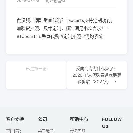
2026-06-26
海外仓管理
做汉服、潮鞋垂直代购？Taocarts支持定制功能，
加验货拍照、尺寸定制，精准满足小众需求！”
#Taocarts #垂直代购 #定制拍照 #代购系统
已是第一篇
反向海淘为什么火了？
2026 华人代购赛道底层逻
辑拆解（802 字） →
客户支持
公司
帮助中心
FOLLOW
US
邮箱：
关于我们
常见问题