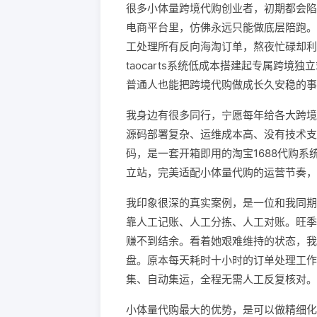
很多小体量跨境代购创业者，初期都会陷
电商平台里，仿佛永远只能做底层陪跑。
工处理所有反向海淘订单，熬夜忙碌却利
taocarts系统低成本搭建起专属跨
普通人也能把跨境代购做成长久安稳的事
我身边有很多同行，宁愿每年给各大跨境
源码部署复杂、运维成本高、没有技术支撑
码，是一套开箱即用的淘宝1688代购
立站，完美适配小体量代购的运营节奏，
我印象很深的真实案例，是一位和我同期
靠人工记账、人工分拣、人工对账。旺季
赚不到结余。看着她艰难维持的状态，我推
盘。原本每天耗时十小时的订单处理工作
集、自动集运，全程无需人工反复核对。
小体量代购最大的优势，是可以做精细化