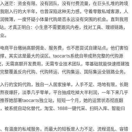
入迷茫：资金有限、没有团队、没有付费流量，在巨头扎堆的跨境
我刚入行的大半年，也曾深陷这种无力感，守着零散私域客源，人
润微薄，一度怀疑小体量代购是否永远没有突围的机会。直到我用
境独立站，才真正明白：小生意不需要跟风内卷，找对工具、理顺链路，
业。
电商平台缴纳高额佣金、服务费，也不愿尝试自建站点。他们害怕
，其实这是最大的误区。taocarts系统自带成熟完整的代购源
系统，无需高额开发费用，无需专业技术团队，零基础就能快速搭建独
完整覆盖反向代购、代购转运、代购集运、国际集运全链路业务。
入行的宝妈代购，独自一人居家接单，人手不足、场地有限，长期
熬夜爆肝，淡季几乎零单，平台抽成吃掉大半利润，一年下来几乎
荐她部署taocarts独立站，短短一个月，她的运营状态彻底翻
，被系统自动化替代，淘宝、1688一键代采、扫码入库、智能归
、有温度的私域服务，而最大的短板是人力不足、流程混乱、容错