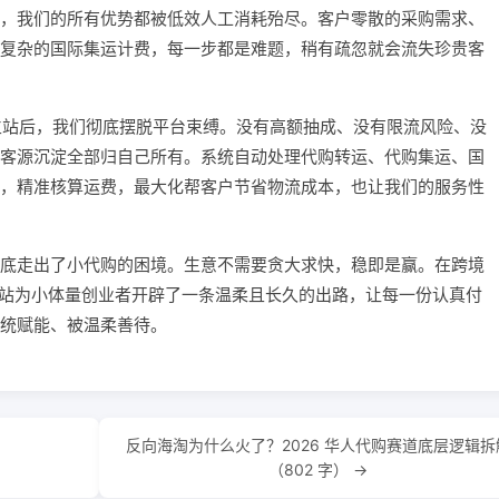
，我们的所有优势都被低效人工消耗殆尽。客户零散的采购需求、
复杂的国际集运计费，每一步都是难题，稍有疏忽就会流失珍贵客
搭建独立站后，我们彻底摆脱平台束缚。没有高额抽成、没有限流风险、没
客源沉淀全部归自己所有。系统自动处理代购转运、代购集运、国
，精准核算运费，最大化帮客户节省物流成本，也让我们的服务性
底走出了小代购的困境。生意不需要贪大求快，稳即是赢。在跨境
s独立站为小体量创业者开辟了一条温柔且长久的出路，让每一份认真付
统赋能、被温柔善待。
反向海淘为什么火了？2026 华人代购赛道底层逻辑拆
（802 字） →