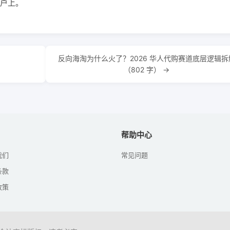
户上。
反向海淘为什么火了？2026 华人代购赛道底层逻辑拆
（802 字） →
帮助中心
我们
常见问题
条款
政策