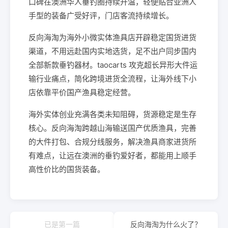
口碑在澳洲华人垂钓圈持续升温，轻便贴合亚洲人
手型的装备广受好评，门店客流持续增长。
反向海淘为海外小微实体渔具店开辟稳定国货进货
渠道，不用远赴国内实地选货，足不出户同步国内
全部新款垂钓器材。taocarts 攻克超长异形大件运
输行业痛点，简化跨境进货全流程，让海外线下小
店依靠平价国产渔具稳定经营。
海外实体创业充满各类未知阻碍，货源稳定是生存
核心。反向海淘跨越山海输送国产优质渔具，完善
的大件打包、合规分线服务，解决渔具商家进货所
有难点，让远在澳洲的垂钓爱好者，都能用上顺手
高性价比的国货装备。
已是第一篇
反向海淘为什么火了？