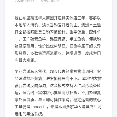
2026-06-26
系统功能介绍
我在布里斯班华人商圈开渔具实体店三年，客群以
本地华人海钓、淡水垂钓爱好者为主。澳洲本土渔
具全部按照欧美垂钓习惯设计，鱼竿偏重、配件单
一，国产碳素鱼竿、路亚假饵、手工鱼钩、便携钓
箱轻便耐用，性价比优势明显，但鱼竿属于超长异
形货品，多数集运渠道拒收，跨境进货一度成为门
店最大难题。
早期尝试私人货代，超长包裹经常被物流退回，货
品磕碰损坏频繁，进货损耗居高不下。 本地钓友推
荐我尝试反向海淘，这套模式支持大件异形装备转
运，适合线下实体店小批量高频补货，不用办理复
杂外贸资质，单人即可操作采购。稳定运营的核心
工具便是 taocarts，也是本地多家华人渔具店共同
选用的集运系统。