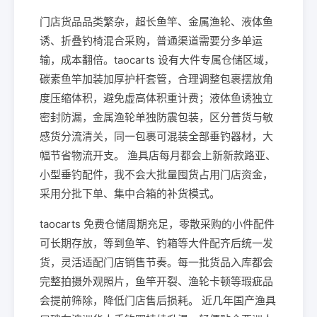
门店货品品类繁杂，超长鱼竿、金属渔轮、液体鱼
诱、折叠钓椅混合采购，普通渠道需要分多单运
输，成本翻倍。taocarts 设有大件专属仓储区域，
碳素鱼竿加装加厚护杆套管，合理调整包裹摆放角
度压缩体积，避免虚高体积重计费；液体鱼诱独立
密封防漏，金属渔轮单独防震包装，区分普货与敏
感货分流清关，同一包裹可混装全部垂钓器材，大
幅节省物流开支。 渔具店每月都会上新新款路亚、
小型垂钓配件，我不会大批量囤货占用门店资金，
采用分批下单、集中合箱的补货模式。
taocarts 免费仓储周期充足，零散采购的小件配件
可长期存放，等到鱼竿、钓箱等大件配齐后统一发
货，灵活适配门店销售节奏。每一批货品入库都会
完整拍摄外观照片，鱼竿开裂、渔轮卡顿等瑕疵品
会提前筛除，降低门店售后损耗。 近几年国产渔具