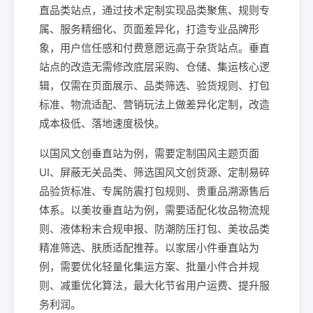
直品类站点，通过技术定制实现品类聚焦、规则专
属、服务精细化、页面差异化，打造专业品牌形
象，用户信任感和付费意愿远高于杂货站点。垂直
站点的改造无需修改底层采购、仓储、集运核心逻
辑，仅需在页面展示、品类筛选、验货规则、打包
标准、物流适配、营销玩法上做差异化定制，改造
成本极低、落地速度极快。
以国风文创垂直站为例，需要定制国风主题页面
UI、屏蔽无关品类、筛选国风文创货源、定制易碎
品验货标准、专属防震打包规则、贵重品溯源售后
体系。以美妆垂直站为例，需要适配化妆品物流规
则、液体粉末合规申报、防潮防压打包、美妆品类
精准筛选、肤质适配推荐。以家居小件垂直站为
例，需要优化轻量化集运方案、批量小件合并规
则、减重优化算法，最大化节省用户运费、提升服
务利润。