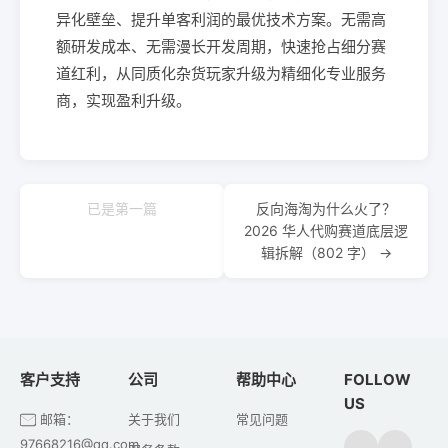
异化壁垒、提升单客利润的最优技术方案。无需高
额研发成本、无需漫长开发周期，快速抢占细分赛
道红利，从同质化杂货玩家升级为精细化专业服务
商，实现盈利升级。
已是第一篇
反向海淘为什么火了？
2026 华人代购赛道底层逻
辑拆解（802 字） →
客户支持
公司
帮助中心
FOLLOW
US
邮箱：
关于我们
常见问题
97668216@qq.com