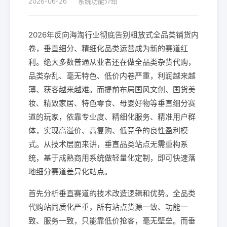
2026-06-26
系统功能介绍
2026年反向海淘行业彻底告别粗放式全品类铺货内
卷，垂直细分、精细化品类运营成为新的赛道红
利。绝大多数普通从业者还在做全品类杂货代购，
品类杂乱、毫无特色、低价内卷严重，利润越来越
薄、获客越来越难。而提前布局国风文创、国货美
妆、精致家居、特色零食、母婴好物等垂直细分赛
道的玩家，依靠专业度、精细化服务、精准用户群
体，实现高溢价、高复购、低竞争的良性盈利模
式。从技术层面来讲，垂直品类站点无需重构系
统，基于成熟商用系统做轻量化定制，即可快速落
地细分赛道差异化站点。
首先分析垂直赛道的技术改造逻辑和优势。全品类
代购站同质化严重，所有站点货源一致、功能一
致、服务一致，只能靠低价抢客，毫无壁垒。而垂